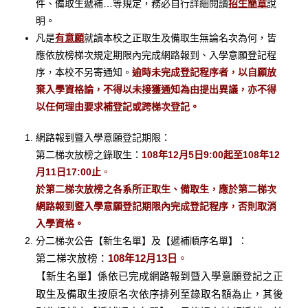
件、備取生遞補…等規定，務必自行詳細閱讀
招生簡章
說
明。
凡是
有意願
就讀本校之正取生及備取生無論名次為何，皆
應依放榜梯次規定期限內完成網路報到、入學意願登記程
序，本校不另寄通知。
逾時未完成登記程序者，以自願放
棄入學資格論，不得以未接獲通知為由提出異議，亦不得
以任何理由要求補登記或跨梯次登記。
網路報到暨入學意願登記期限：
第二梯次放榜之錄取生：
108年12月5日9:00起至108年12
月11日17:00止
。
於第二梯次放榜之各系所正取生、備取生，應於第二梯次
網路報到暨入學意願登記期限內完成登記程序，否則取消
入學資格。
分二梯次公告【新生名單】及【遞補順序名單】：
第二梯次放榜：
108年12月13日
。
【新生名單】係依已完成網路報到暨入學意願登記之正
取生及備取生按原名次依序排列至錄取名額為止，其後