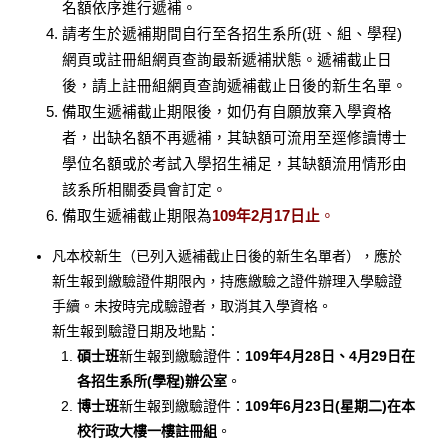
名額依序進行遞補。
請考生於遞補期間自行至各招生系所(班、組、學程)
網頁或註冊組網頁查詢最新遞補狀態。遞補截止日
後，請上註冊組網頁查詢遞補截止日後的新生名單。
備取生遞補截止期限後，如仍有自願放棄入學資格
者，出缺名額不再遞補，其缺額可流用至逕修讀博士
學位名額或於考試入學招生補足，其缺額流用情形由
該系所相關委員會訂定。
備取生遞補截止期限為
109年2月17日止
。
凡本校新生（已列入遞補截止日後的新生名單者），應於
新生報到繳驗證件期限內，持應繳驗之證件辦理入學驗證
手續。未按時完成驗證者，取消其入學資格。
新生報到驗證日期及地點：
碩士班
新生報到繳驗證件：
109年4月28日、4月29日在
各招生系所(學程)辦公室
。
博士班
新生報到繳驗證件：
109年6月23日(星期二)在本
校行政大樓一樓註冊組
。