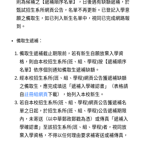
則為候補之【遞補順序名單】，日後遇有缺額遞補，於
甄試招生系所網頁公告，名單不再更新。已登記入學意
願之備取生，如已列入新生名單中，視同已完成網路報
到。
備取生遞補：
備取生遞補截止期限前，若有新生自願放棄入學資
格，則由本校招生系所(班、組、學程)按【遞補順序
名單】依序個別通知備取生遞補缺額。
經本校招生系所(班、組、學程)網頁公告獲遞補缺額
之備取生，應完成填送「遞補入學確認書」（表格請
自
註冊組網頁
下載），始列入本校新生。
若自本校招生系所(班、組、學程)網頁公告獲遞補名
單之日起，於招生系所(班、組、學程)公告遞補期限
內，未寄送（以中華郵政郵戳為憑）或傳真「遞補入
學確認書」至該招生系所(班、組、學程)者，視同放
棄入學資格，不得以任何理由要求補寄送或補傳真，