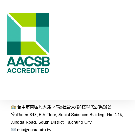
台中市南區興大路145號社管大樓6樓643室(系辦公
室)
Room 643, 6th Floor, Social Sciences Building, No. 145,
Xingda Road, South District, Taichung City
mis@nchu.edu.tw