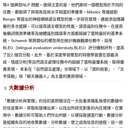
等4 個典型NLP 問題。值得注意的是，他們將同一個模型用於不同的
任務，都取得了與現有技術水平相當的準確率。Mikolov 等通過對
Bengio 等提出的神經網絡語言模型的進一步研究發現，通過添加隱藏
層的多次遞歸，可以提高語言模型的性能，語音識別任務中，在提高
後續詞預測準確率及總體識別錯誤率方面都超越了當時最好的基準系
統，Schwenk 等將類似的模型用在統計機器翻譯任務中，採用
BLEU（bilingual evaluation understudy,BLEU）評分機制評判，提高
了近2 個百分點。此外，基於深度學習模型的特徵學習還在語義消
歧、情感分析[等自然語言處理任務中均超越了當時最優系統，取得優
異表現。 本系在「自然語言處理」次領域下，以「資料檢索」、「文
字探勘」與「聊天機器人」為主要的應用領域。
大數據分析
「數據分析與管理」的目的是把隱沒在一大批看來雜亂無章的數據中
的信息集中、萃取和提煉出來，以找出所研究對象的內在規律。在實
用中，數據分析可幫助人們作出判斷，以便採取適當行動。數據分析
是組織有目的地收集數據、分析數據，使之成為信息的過程。這一過