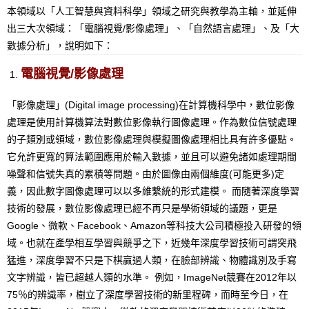
本領域以「人工智慧與資料科學」領域之研究與教學為主軸，並延伸
出三大次領域：「電腦視覺/影像處理」、「自然語言處理」、及「大
數據分析」，說明如下：
電腦視覺/影像處理
「影像處理」(Digital image processing)在計算機科學中，數位影像
處理是使用計算機算法對數位影像執行圖像處理。作為數位信號處理
的子類別或領域，數位影像處理與模擬圖像處理相比具有許多優點。
它允許更寬的算法範圍應用於輸入數據，並且可以避免諸如處理期間
噪聲和信號失真的累積等問題。由於圖像由兩個維度(可能更多)定
義，因此數字圖像處理可以以多維繫統的形式建模。 而隨著深度學習
技術的發展，數位影像處理已經不再只是學術領域的議題，更是
Google、微軟、Facebook、Amazon等科技大公司積極投入研發的領
域。也就在產學相互學習與競爭之下，近幾年深度學習技術可謂突飛
猛進，深度學習不只是下棋贏過人類，在臉部辨識、物體識別及手寫
文字辨識，皆已超越人類的水準。 例如，ImageNet競賽在2012年以
75％的辨識率，樹立了深度學習技術的新里程碑，而時至今日，在