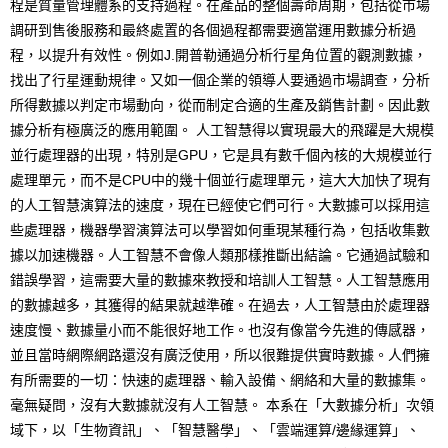
程是質量管理體系的支持過程。在產品的整個壽命周期，包括從市場
調研到售後服務和最終處置的各個過程都需要適當運用數據分析過
程，以提升有效性。例如J.開普勒通過分析行星角位置的觀測數據，
找出了行星運動規律。又如一個企業的領導人要通過市場調查，分析
所得數據以判定市場動向，從而制定合適的生產及銷售計劃。因此數
據分析有極廣泛的應用範圍。 人工智慧得以實現最大的飛躍是大規模
並行處理器的出現，特別是GPU，它是具有數千個內核的大規模並行
處理單元，而不是CPU中的幾十個並行處理單元，這大大加快了現有
的人工智慧演算法的速度，現在已經使它們可行。大數據可以採用這
些處理器，機器學習演算法可以學習如何重現某種行為，包括收集數
據以加速機器。人工智慧不會像人類那樣推斷出結論。它通過試驗和
錯誤學習，這需要大量的數據來教授和培訓人工智慧。人工智慧應用
的數據越多，其獲得的結果就越準確。在過去，人工智慧由於處理器
速度慢、數據量小而不能很好地工作。也沒有像當今先進的傳感器，
並且當時網際網路還沒有廣泛使用，所以很難提供實時數據。人們擁
有所需要的一切：快速的處理器、輸入設備、網絡和大量的數據集。
毫無疑問，沒有大數據就沒有人工智慧。 本系在「大數據分析」次領
域下，以「生物資訊」、「智慧醫學」、「雲端運算/邊緣運算」、