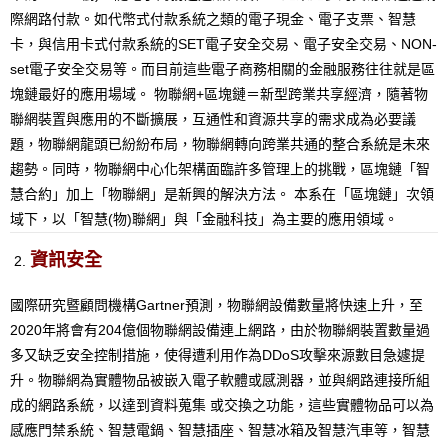
際網路付款。如代幣式付款系統之類的電子現金、電子支票、智慧
卡，與信用卡式付款系統的SET電子安全交易、電子安全交易、NON-
set電子安全交易等。而目前這些電子商務相關的金融服務往往就是區
塊鏈最好的應用場域。 物聯網+區塊鏈＝新型跨業共享經濟，隨著物
聯網裝置與應用的不斷擴展，互通性和資源共享的需求成為必要議
題，物聯網龍頭已紛紛布局，物聯網轉向跨業共通的整合系統是未來
趨勢。同時，物聯網中心化架構面臨許多管理上的挑戰，區塊鏈「智
慧合約」加上「物聯網」是新興的解決方法。 本系在「區塊鏈」次領
域下，以「智慧(物)聯網」與「金融科技」為主要的應用領域。
資訊安全
國際研究暨顧問機構Gartner預測，物聯網設備數量將快速上升，至
2020年將會有204億個物聯網設備連上網路，由於物聯網裝置數量過
多又缺乏安全控制措施，使得遭利用作為DDoS攻擊來源數目急遽提
升。物聯網為實體物品被嵌入電子軟體或感測器，並與網路連接所組
成的網路系統，以達到資料蒐集 或交換之功能，這些實體物品可以為
感應門禁系統、智慧電鍋、智慧插座、智慧冰箱及智慧汽車等，智慧