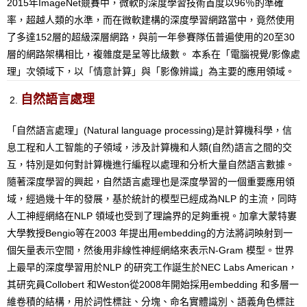
2015年ImageNet競賽中，微軟的深度學習技術首度以96％的準確
率，超越人類的水準，而在微軟建構的深度學習網路當中，竟然使用
了多達152層的超級深層網路，與前一年參賽隊伍普遍使用的20至30
層的網路架構相比，複雜度是呈等比級數。 本系在「電腦視覺/影像處
理」次領域下，以「情意計算」與「影像辨識」為主要的應用領域。
自然語言處理
「自然語言處理」(Natural language processing)是計算機科學，信
息工程和人工智能的子領域，涉及計算機和人類(自然)語言之間的交
互，特別是如何對計算機進行編程以處理和分析大量自然語言數據。
隨著深度學習的興起，自然語言處理也是深度學習的一個重要應用領
域，經過幾十年的發展，基於統計的模型已經成為NLP 的主流，同時
人工神經網絡在NLP 領域也受到了理論界的足夠重視。加拿大蒙特婁
大學教授Bengio等在2003 年提出用embedding的方法將詞映射到一
個矢量表示空間，然後用非線性神經網絡來表示N-Gram 模型。世界
上最早的深度學習用於NLP 的研究工作誕生於NEC Labs American，
其研究員Collobert 和Weston從2008年開始採用embedding 和多層一
維卷積的結構，用於詞性標註、分塊、命名實體識別、語義角色標註