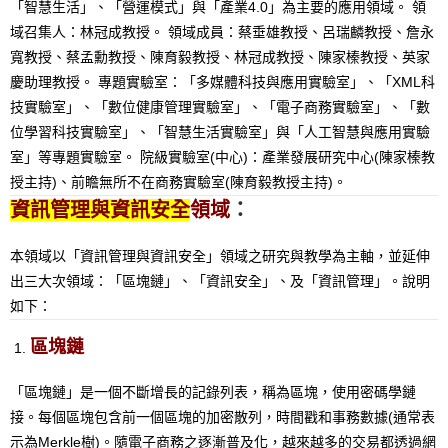
「智慧生活」、「營運模式」與「產業4.0」為主要的應用領域。 領
域召集人：林冠成教授。 領域成員：蔡垂雄教授、呂瑞麟教授、詹永
寬教授、蔡孟勳教授、陳育毅教授、林冠成教授、陳家榛教授、英家
慶助理教授。 專題實驗室：「多媒體科技與應用實驗室」、「XML科
技實驗室」、「數位健康管理實驗室」、「電子商務實驗室」、「數
位學習科技實驗室」、「智慧生活實驗室」與「人工智慧與應用實驗
室」等專題實驗室。 院級實驗室(中心)：產業發展研究中心(陳家榛教
授主持)、前瞻無所不在商務實驗室(陳育毅教授主持)。
資訊管理與資訊安全
領域
：
本領域以「資訊管理與資訊安全」領域之研究與教學為主軸，並延伸
出三大次領域：「區塊鏈」、「資訊安全」、及「資訊管理」。說明
如下：
區塊鏈
「區塊鏈」是一個不斷增長的記錄列表，稱為區塊，使用密碼學鏈
接。每個區塊包含前一個區塊的加密散列，時間戳和事務數據(通常表
示為Merkle樹)。隨電子商務之逐漸普及化，越來越多的交易都透過網