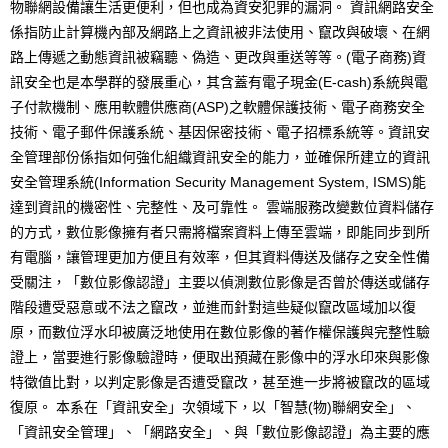
物聯網設備讓生活更便利，但也成為資安犯罪的漏洞。 資訊網路安全
係指防止計算機內部及網路上之資訊被非法使用、竄改與破壞、在網
路上傳遞之動態資訊被竊聽、偽造、更改與重送等等。(電子商務)資
訊安全也是本學群的發展重心，其含蓋有電子現金(E-cash)系統與電
子付款機制、應用軟體供應商(ASP)之軟體保護技術、電子商務安全
技術、電子郵件保護系統、基因保密技術、電子招標系統等。資訊安
全管理部份係指如何強化組織資訊安全的能力，並確保所建立的資訊
安全管理系統(Information Security Management System, ISMS)能
達到資訊的機密性、完整性、及可靠性。 雲端服務改變數位資料儲存
的方式，數位影像擁有者只需將檔案資料上傳至雲端，即能同步到所
有電腦，讓管理更加方便且有效率，但其資料傳送及儲存之安全性備
受關注，「數位影像認證」主要以偵測數位影像是否曾於傳送或儲存
階段遭受惡意或不法之竄改，並進而針對這些疑似竄改區域加以復
原，而數位浮水印被廣泛地使用在數位影像的著作權保護與完整性驗
證上，當要進行影像驗證時，便取出預藏在影像中的浮水印來與影像
特徵值比對，以判定影像是否遭受竄改，甚至進一步將被竄改的區域
復原。 本系在「資訊安全」次領域下，以「智慧(物)聯網安全」、
「資訊安全管理」、「網路安全」、與「數位影像認證」為主要的應