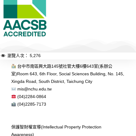
瀏覽人次：
5,276
台中市南區興大路145號社管大樓6樓643室(系辦公
室)
Room 643, 6th Floor, Social Sciences Building, No. 145,
Xingda Road, South District, Taichung City
mis@nchu.edu.tw
(04)2284-0864
(04)2285-7173
保護智財權宣導(Intellectual Property Protection
Awareness)