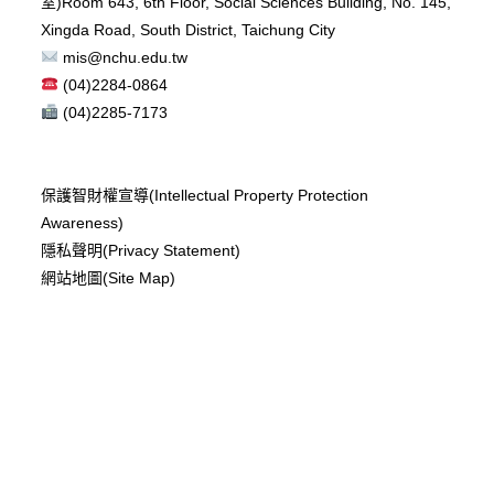
室)
Room 643, 6th Floor, Social Sciences Building, No. 145,
Xingda Road, South District, Taichung City
mis@nchu.edu.tw
(04)2284-0864
(04)2285-7173
保護智財權宣導(Intellectual Property Protection
Awareness)
隱私聲明(Privacy Statement)
網站地圖(Site Map)