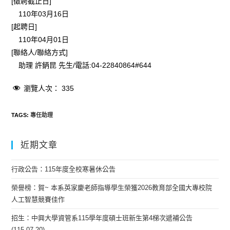
[徵聘截止日]
110年03月16日
[起聘日]
110年04月01日
[聯絡人/聯絡方式]
助理 許鈵昆 先生/電話:04-22840864#644
瀏覽人次：
335
TAGS
:
專任助理
近期文章
行政公告：115年度全校寒暑休公告
榮譽榜：賀~ 本系英家慶老師指導學生榮獲2026教育部全國大專校院
人工智慧競賽佳作
招生：中興大學資管系115學年度碩士班新生第4梯次遞補公告
(115.07.20)