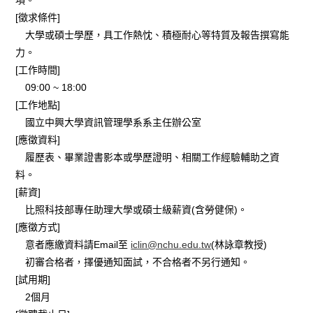
項。
[徵求條件]
大學或碩士學歷，具工作熱忱、積極耐心等特質及報告撰寫能
力。
[工作時間]
09:00 ~ 18:00
[工作地點]
國立中興大學資訊管理學系系主任辦公室
[應徵資料]
履歷表、畢業證書影本或學歷證明、相關工作經驗輔助之資
料。
[薪資]
比照科技部專任助理大學或碩士級薪資(含勞健保)。
[應徵方式]
意者應繳資料請Email至
iclin@nchu.edu.tw
(林詠章教授)
初審合格者，擇優通知面試，不合格者不另行通知。
[試用期]
2個月