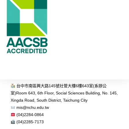
台中市南區興大路145號社管大樓6樓643室(系辦公
室)
Room 643, 6th Floor, Social Sciences Building, No. 145,
Xingda Road, South District, Taichung City
mis@nchu.edu.tw
(04)2284-0864
(04)2285-7173