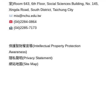
室)
Room 643, 6th Floor, Social Sciences Building, No. 145,
Xingda Road, South District, Taichung City
mis@nchu.edu.tw
(04)2284-0864
(04)2285-7173
保護智財權宣導(Intellectual Property Protection
Awareness)
隱私聲明(Privacy Statement)
網站地圖(Site Map)