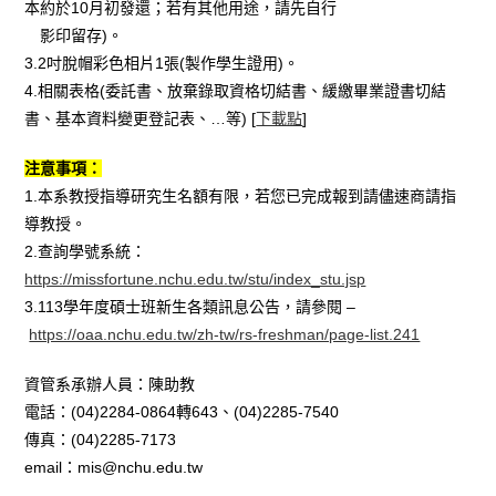
本約於10月初發還；若有其他用途，請先自行
影印留存)。
3.2吋脫帽彩色相片1張(製作學生證用)。
4.相關表格(委託書、放棄錄取資格切結書、緩繳畢業證書切結
書、基本資料變更登記表、…等) [
下載點
]
注意事項：
1.本系教授指導研究生名額有限，若您已完成報到請儘速商請指
導教授。
2.查詢學號系統：
https://missfortune.nchu.edu.tw/stu/index_stu.jsp
3.113學年度碩士班新生各類訊息公告，請參閱 –
https://oaa.nchu.edu.tw/zh-tw/rs-freshman/page-list.241
資管系承辦人員：陳助教
電話：(04)2284-0864轉643、(04)2285-7540
傳真：(04)2285-7173
email：mis@nchu.edu.tw