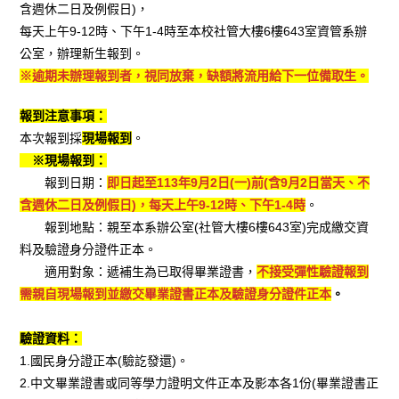
含週休二日及例假日)，
每天上午9-12時、下午1-4時至本校社管大樓6樓643室資管系辦
公室，辦理新生報到。
※逾期未辦理報到者，視同放棄，缺額將流用給下一位備取生。
報到注意事項：
本次報到採
現場報到
。
※現場報到：
報到日期：
即日起至113年9月2日(一)前(含9月2日當天、不
含週休二日及例假日)，每天上午9-12時、下午1-4時
。
報到地點：親至本系辦公室(社管大樓6樓643室)完成繳交資
料及驗證身分證件正本。
適用對象：遞補生為已取得畢業證書，
不接受彈性驗證報到
需親自現場報到並繳交畢業證書正本及驗證身分證件正本
。
驗證資料：
1.國民身分證正本(驗訖發還)。
2.中文畢業證書或同等學力證明文件正本及影本各1份(畢業證書正