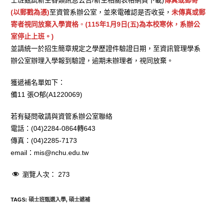
士班甄試新生各類訊息公告/新生相關表格網頁下載)
傳真或郵寄
(以郵戳為憑)
至資管系辦公室，並來電確認是否收妥，
未傳真或郵
寄者視同放棄入學資格
。
(115年1月9日(五)為本校寒休，系辦公
室停止上班。)
並請統一於招生簡章規定之學歷證件驗證日期，至資訊管理學系
辦公室辦理入學報到驗證，逾期未辦理者，視同放棄。
獲遞補名單如下：
備11 張O郁(A1220069)
若有疑問敬請與資管系辦公室聯絡
電話：(04)2284-0864轉643
傳真：(04)2285-7173
email：mis@nchu.edu.tw
瀏覽人次：
273
TAGS
:
碩士班甄選入學
,
碩士遞補