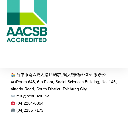
台中市南區興大路145號社管大樓6樓643室(系辦公
室)
Room 643, 6th Floor, Social Sciences Building, No. 145,
Xingda Road, South District, Taichung City
mis@nchu.edu.tw
(04)2284-0864
(04)2285-7173