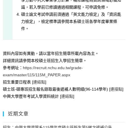
識，若入學前已修讀通過相關課程，可申請免修。
碩士論文考試申請前須通過「英文能力檢定」及「資訊能
力檢定」，檢定標準請參閱本系碩士班各學年度畢業條
件。
資料內容如有異動，請以當年招生簡章所載內容為主。
詳細資訊請參閱本校碩士班招生入學招生簡章。
參考網址：
https://recruit.nchu.edu.tw/grade-
exam/master/115/115M_PAPER.aspx
招生重要日程表 [
連結點
]
碩士班-碩專班招生報名錄取最後遞補人數明細(96-114學年) [
連接點
]
中興大學歷年考試入學資料統計 [
連結點
]
近期文章
招生：中興大學資管系115學年度碩士班新生第5梯次遞補公告