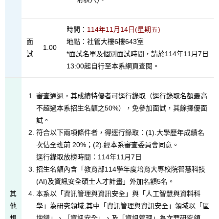
時間：
114年11月14日(星期五)
面
地點：社管大樓6樓643室
1.00
試
*面試名單及個別面試時間，請於114年11月7日
13:00起自行至本系網頁查閱。
審查通過，其成績特優者可逕行錄取（逕行錄取名額最高
不超過本系招生名額之50%），免參加面試，其餘擇優面
試。
符合以下兩項條件者，得逕行錄取：(1).大學歷年成績名
次佔全班前 20%；(2).經本系審查委員會同意。
逕行錄取放榜時間：114年11月7日
招生名額內含「教育部114學年度培育大專校院智慧科技
(AI)及資訊安全碩士人才計畫」外加名額5名。
其
本系以「資訊管理與資訊安全」與「人工智慧與資料科
他
學」為研究領域,其中「資訊管理與資訊安全」領域以「區
規
塊鏈」、「資訊安全」、及「資訊管理」為次要研究領