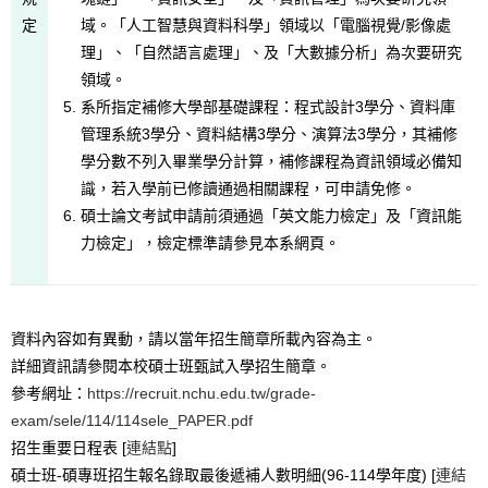
定
域。「人工智慧與資料科學」領域以「電腦視覺/影像處
理」、「自然語言處理」、及「大數據分析」為次要研究
領域。
系所指定補修大學部基礎課程：程式設計3學分、資料庫
管理系統3學分、資料結構3學分、演算法3學分，其補修
學分數不列入畢業學分計算，補修課程為資訊領域必備知
識，若入學前已修讀通過相關課程，可申請免修。
碩士論文考試申請前須通過「英文能力檢定」及「資訊能
力檢定」，檢定標準請參見本系網頁。
資料內容如有異動，請以當年招生簡章所載內容為主。
詳細資訊請參閱本校碩士班甄試入學招生簡章。
參考網址：
https://recruit.nchu.edu.tw/grade-
exam/sele/114/114sele_PAPER.pdf
招生重要日程表 [
連結點
]
碩士班-碩專班招生報名錄取最後遞補人數明細(96-114學年度) [
連結