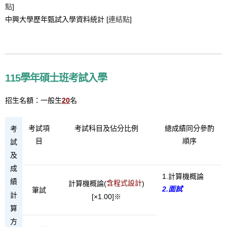
點
]
中興大學歷年甄試入學資料統計 [
連結點
]
115學年碩士班考試入學
招生名額：一般生
20
名
考試項
考試科目及佔分比例
總成績同分參酌
考
目
順序
試
及
成
1.計算機概論
績
含程式設計
計算機概論(
)
2.面試
筆試
計
[×1.00]※
算
方