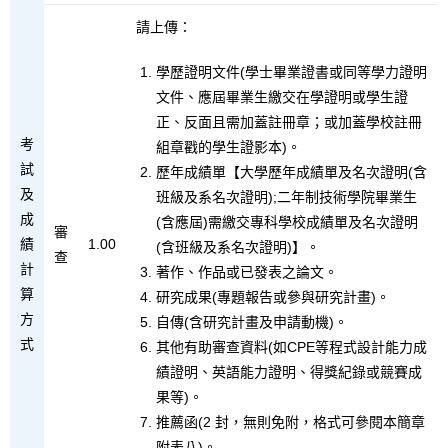
請上傳：
學歷證明文件(學士畢業證書或同等學力證明
文件、應屆畢業生繳交在學證明或學生證
正、反面且需加蓋註冊章；或加蓋學校註冊
考
組章戳的學生證影本)。
試
歷年成績單【大學歷年成績單及名次證明(含
及
班級及系名次證明);二年制技術學院畢業生
成
(含應屆)需繳交專科學校成績單及名次證明
審
績
1.00
(含班級及系名次證明)】。
查
計
著作、作品或已發表之論文。
算
研究成果(專題報告或參與研究計畫)。
方
自傳(含研究計畫及申請動機)。
式
其他有助審查資料(如CPE等程式設計能力成
績證明、英語能力證明、得獎紀錄或競賽成
果等)。
推薦函(2 封，無則免附，格式可參閱本簡章
附表八)。