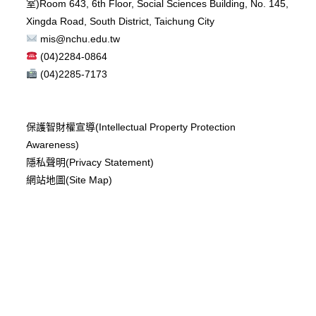
室)
Room 643, 6th Floor, Social Sciences Building, No. 145,
Xingda Road, South District, Taichung City
mis@nchu.edu.tw
(04)2284-0864
(04)2285-7173
保護智財權宣導(Intellectual Property Protection
Awareness)
隱私聲明(Privacy Statement)
網站地圖(Site Map)