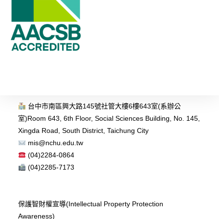
台中市南區興大路145號社管大樓6樓643室(系辦公
室)
Room 643, 6th Floor, Social Sciences Building, No. 145,
Xingda Road, South District, Taichung City
mis@nchu.edu.tw
(04)2284-0864
(04)2285-7173
保護智財權宣導(Intellectual Property Protection
Awareness)