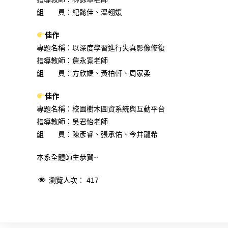
組 員：紀懿佳、溫翎媛
佳作
專題名稱：以深度學習進行失真影像修復
指導教師：詹永寬老師
組 員：方欣婕、黃柏軒、周家柔
佳作
專題名稱：校園樹木圖資系統與互動平台
指導教師：吳君怡老師
組 員：陳彥睿、張承佑、今井龍希
本系全體師生恭賀~
瀏覽人次：
417