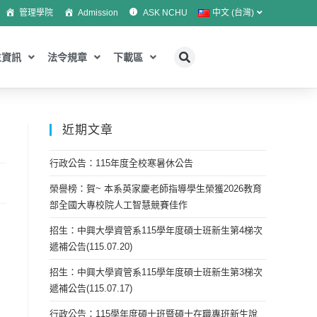
管理學院
Admission
ASK NCHU
中文 (台灣)
生資訊
法令規章
下載區
近期文章
行政公告：115年度全校寒暑休公告
榮譽榜：賀~ 本系英家慶老師指導學生榮獲2026教育
部全國大專校院人工智慧競賽佳作
招生：中興大學資管系115學年度碩士班新生第4梯次
遞補公告(115.07.20)
招生：中興大學資管系115學年度碩士班新生第3梯次
遞補公告(115.07.17)
行政公告：115學年度碩士班暨碩士在職專班新生說