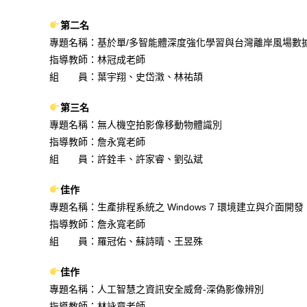
第二名
專題名稱：基於單/多智能體深度強化學習與台灣離岸風場數
指導教師：林冠成老師
組 員：葉宇翔、史岱澂、林祐頡
第三名
專題名稱：無人機空拍影像移動物體識別
指導教師：詹永寬老師
組 員：許銓丰、許家睿、劉弘斌
佳作
專題名稱：生產排程系統之 Windows 7 環境建立與介面開發
指導教師：詹永寬老師
組 員：羅冠佑、蘇詩晴、王昱殊
佳作
專題名稱：人工智慧之資訊安全威脅-深偽影像辨別
指導教師：林詠章老師