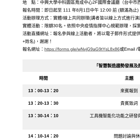
地 點：中興大學中科園區育成中心2F國際會議廳（台中市西
報名時間：即日起至 111 年8月1日中午 12:00 前 (額滿為止)
活動辦理方式：實體/線上共同辦理(講者皆以線上方式進行演
實體活動：限額30名。依照中央疫情指揮中心規範辦理，採
活動直播網址：報名參與線上活動者，將以電子郵件形式提供
+姓名)，謝謝！
報名網址：
https://forms.gle/wNvjG9aG9tYsL8x86
或Emai
「智慧製造趨勢發展及
時間
主題
13：00-13：20
來賓報到
13：20-13：30
貴賓致詞
13：30-14：10
工具機智能化功能之研發
14：10-14：20
問題討論與休