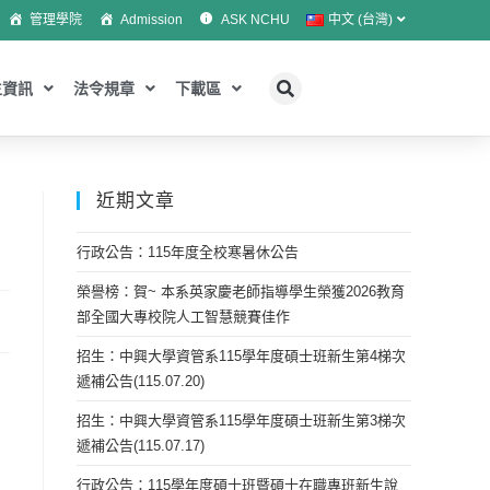
管理學院
Admission
ASK NCHU
中文 (台灣)
生資訊
法令規章
下載區
近期文章
中
行政公告：115年度全校寒暑休公告
榮譽榜：賀~ 本系英家慶老師指導學生榮獲2026教育
部全國大專校院人工智慧競賽佳作
招生：中興大學資管系115學年度碩士班新生第4梯次
遞補公告(115.07.20)
招生：中興大學資管系115學年度碩士班新生第3梯次
遞補公告(115.07.17)
行政公告：115學年度碩士班暨碩士在職專班新生說