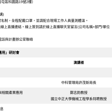
屯區科園路19號2樓）
講)
實名制，全程配戴口罩，並請配合現場工作人員量測體溫。
線上直播連結。線上簽到請於線上直播聊天室留言(公司名稱+部門/單位
l /電話與計畫辦公室聯絡
應用」研討會
演講者
中科管理局許茂新局長
與相關產業應用
鄭志鈞教授
國立中正大學機械工程學系特聘教授
息