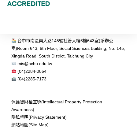
台中市南區興大路145號社管大樓6樓643室(系辦公
室)
Room 643, 6th Floor, Social Sciences Building, No. 145,
Xingda Road, South District, Taichung City
mis@nchu.edu.tw
(04)2284-0864
(04)2285-7173
保護智財權宣導(Intellectual Property Protection
Awareness)
隱私聲明(Privacy Statement)
網站地圖(Site Map)