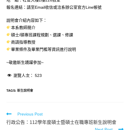
地 點：社管大樓2樓226教室
報名連結：請至Email收信或洽系辦公室官方Line帳號
說明會介紹內容如下：
本系教師簡介
碩士/碩專班課程規劃、選課、修課
商請指導教授
畢業條件及畢業門檻等資訊進行說明
~敬邀新生踴躍參加~
瀏覽人次：
523
TAGS
:
新生說明會
Previous Post
行政公告：112學年度碩士暨碩士在職專班新生說明會
Next Post