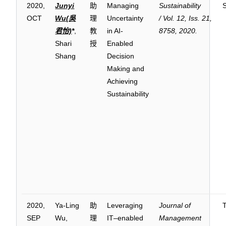
2020,
Junyi
助
Managing
Sustainability
OCT
Wu(吳
理
Uncertainty
/ Vol. 12, Iss. 21,
君怡)
*
,
教
in AI-
8758, 2020.
Shari
授
Enabled
Shang
Decision
Making and
Achieving
Sustainability
2020,
Ya-Ling
助
Leveraging
Journal of
SEP
Wu,
理
IT–enabled
Management