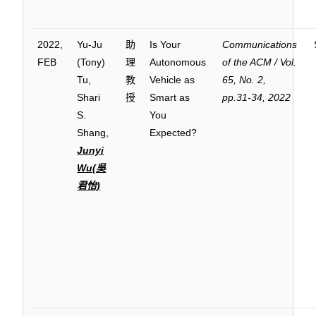
2022,
Yu-Ju
助
Is Your
Communications
FEB
(Tony)
理
Autonomous
of the ACM / Vol.
Tu,
教
Vehicle as
65, No. 2,
Shari
授
Smart as
pp.31-34, 2022
S.
You
Shang,
Expected?
Junyi
Wu(吳
君怡)