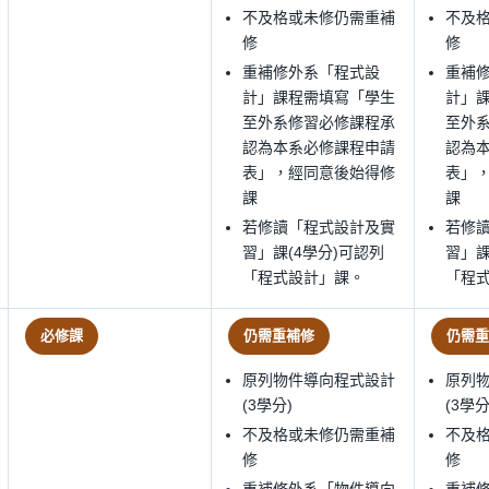
不及格或未修仍需重補
不及
修
修
重補修外系「程式設
重補
計」課程需填寫「學生
計」
至外系修習必修課程承
至外
認為本系必修課程申請
認為
表」，經同意後始得修
表」
課
課
若修讀「程式設計及實
若修
習」課(4學分)可認列
習」課
「程式設計」課。
「程
必修課
仍需重補修
仍需重
原列物件導向程式設計
原列
(3學分)
(3學分
不及格或未修仍需重補
不及
修
修