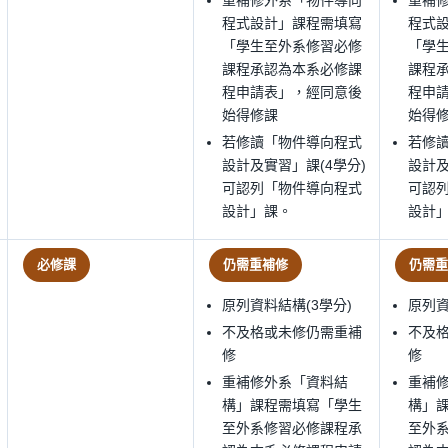
重補修外系「物件導向
重補
程式設計」課程需填寫
程式
「學生至外系修習必修
「學
課程承認為本系必修課
課程
程申請表」，經同意後
程申
始得修課
始得
若修讀「物件導向程式
若修
設計及實習」課(4學分)
設計及
可認列「物件導向程式
可認
設計」課。
設計
必修課
仍需重補修
仍需重
原列資料結構(3學分)
原列資
不及格或未修仍需重補
不及
修
修
重補修外系「資料結
重補
構」課程需填寫「學生
構」
至外系修習必修課程承
至外