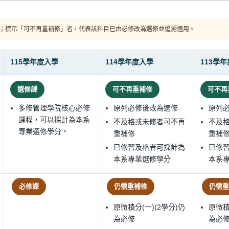
；標示「可不再重補修」者，代表該科目已由必修改為選修並追溯適用。
115學年度入學
114學年度入學
113學
選修課
可不再重補修
可不再
多修管理學院核心必修
原列必修後改為選修
原列
課程，可以採計為本系
不及格或未修者可不再
不及
專業選修學分。
重補修
重補
已修習及格者可採計為
已修
本系專業選修學分
本系
必修課
仍需重補修
仍需重
原微積分(一)(2學分)仍
原微積
為必修
為必