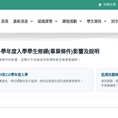
中興大學
首頁
最新消息
認識資管
課程規劃
學生資訊
招
各學年度入學學生修課(畢業條件)影響及說明
與畢業條件的影響，並標示不及格或未修課時是否需要重補修。
14至112學年度入學
追溯改選
數更名、學分調整科目不追溯，原列必修者仍須完成原畢業條件。
資訊網路、管
不再重補修