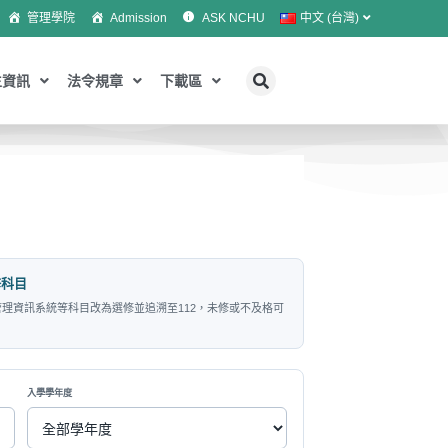
管理學院
Admission
ASK NCHU
中文 (台灣)
生資訊
法令規章
下載區
修科目
理資訊系統等科目改為選修並追溯至112，未修或不及格可
。
入學學年度