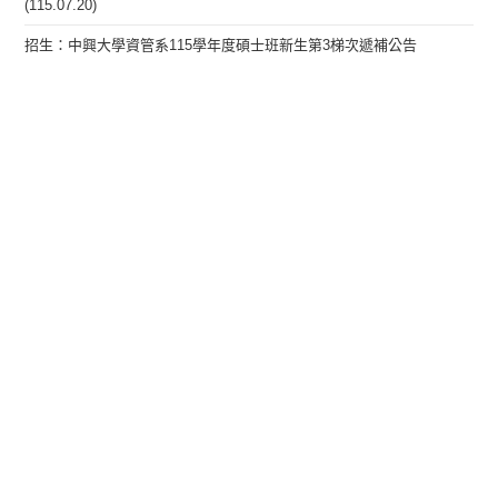
(115.07.20)
招生：中興大學資管系115學年度碩士班新生第3梯次遞補公告
(115.07.17)
行政公告：115學年度碩士班暨碩士在職專班新生說明會、安全衛生教
育訓練及健康檢查
分類
就業徵才
招生資訊
榮譽榜
演講研討
行政公告