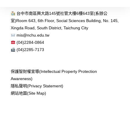
台中市南區興大路145號社管大樓6樓643室(系辦公
室)
Room 643, 6th Floor, Social Sciences Building, No. 145,
Xingda Road, South District, Taichung City
mis@nchu.edu.tw
(04)2284-0864
(04)2285-7173
保護智財權宣導(Intellectual Property Protection
Awareness)
隱私聲明(Privacy Statement)
網站地圖(Site Map)