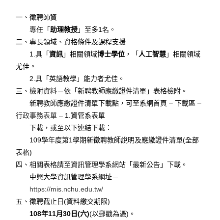
一、徵聘師資
專任「
助理教授
」至多1名。
二、專長領域、資格條件及課程支援
1.具「
資訊
」相關領域
博士學位
，「
人工智慧
」相關領域
尤佳。
2.具「英語教學」能力者尤佳。
三、檢附資料－依「新聘教師應繳證件清單」表格檢附。
新聘教師應繳證件清單下載點，可至系網首頁 – 下載區 –
行政事務表單
– 1.資管系表單
下載，或至以下連結下載：
109學年度第1學期新徵聘教師說明及應繳證件清單(全部
表格)
四、相關表格請至資訊管理學系網站「最新公告」下載。
中興大學資訊管理學系網址－
https://mis.nchu.edu.tw/
五、徵聘截止日(資料繳交期限)
108年11月30日(六)
(以郵戳為憑)。