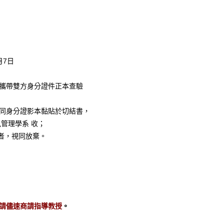
月7日
攜帶雙方身分證件正本查驗
同身分證影本黏貼於切結書，
訊管理學系 收；
到者，視同放棄。
請儘速商請指導教授
。