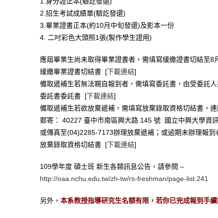
1.身分證正本(驗訖發還)
2.招生考試成績單(驗訖發還)
3.畢業證書正本(約10月中旬發還)及影本一份
4. 二吋彩色大頭照1張(製作學生證用)
應屆畢業生尚未取得畢業證書者，需填寫緩繳證書切結至8
緩繳畢業證書切結書 [
下載連結
]
備取遞補生若無法親自報到者，需填寫委託書，由受委託人
委託書委託書 [
下載連結
]
備取遞補生若欲放棄遞補，需填寫放棄錄取資格切結書，連
郵寄： 40227 臺中市南區興大路 145 號 國立中興大學資
或傳真至(04)2285-7173辦理放棄遞補；或逾期未辦理報
放棄錄取資格切結書 [
下載連結
]
109學年度 碩士班 新生各類訊息公告，請參閱 –
http://oaa.nchu.edu.tw/zh-tw/rs-freshman/page-list.241
另外，
本系教授指導研究生名額有限，若你已完成報到手續