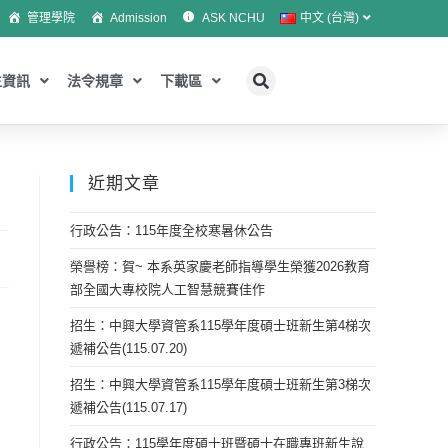
管理學院
Admission
ASK NCHU
中文 (台灣)
生資訊
法令規章
下載區
近期文章
行政公告：115年度全校寒暑休公告
榮譽榜：賀~ 本系英家慶老師指導學生榮獲2026教育
部全國大專校院人工智慧競賽佳作
招生：中興大學資管系115學年度碩士班新生第4梯次
遞補公告(115.07.20)
招生：中興大學資管系115學年度碩士班新生第3梯次
遞補公告(115.07.17)
行政公告：115學年度碩士班暨碩士在職專班新生說