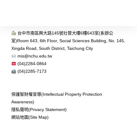
台中市南區興大路145號社管大樓6樓643室(系辦公
室)
Room 643, 6th Floor, Social Sciences Building, No. 145,
Xingda Road, South District, Taichung City
mis@nchu.edu.tw
(04)2284-0864
(04)2285-7173
保護智財權宣導(Intellectual Property Protection
Awareness)
隱私聲明(Privacy Statement)
網站地圖(Site Map)