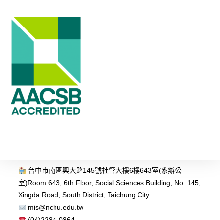
台中市南區興大路145號社管大樓6樓643室(系辦公
室)
Room 643, 6th Floor, Social Sciences Building, No. 145,
Xingda Road, South District, Taichung City
mis@nchu.edu.tw
(04)2284-0864