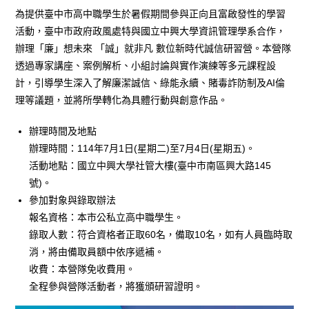
為提供臺中市高中職學生於暑假期間參與正向且富啟發性的學習
活動，臺中市政府政風處特與國立中興大學資訊管理學系合作，
辦理「廉」想未來 「誠」就非凡 數位新時代誠信研習營。本營隊
透過專家講座、案例解析、小組討論與實作演練等多元課程設
計，引導學生深入了解廉潔誠信、綠能永續、賭毒詐防制及AI倫
理等議題，並將所學轉化為具體行動與創意作品。
辦理時間及地點
辦理時間：114年7月1日(星期二)至7月4日(星期五)。
活動地點：國立中興大學社管大樓(臺中市南區興大路145
號)。
參加對象與錄取辦法
報名資格：本市公私立高中職學生。
錄取人數：符合資格者正取60名，備取10名，如有人員臨時取
消，將由備取員額中依序遞補。
收費：本營隊免收費用。
全程參與營隊活動者，將獲頒研習證明。