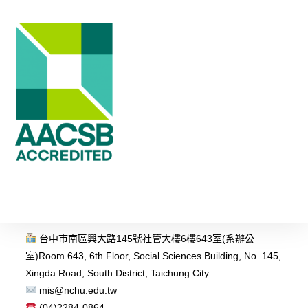
台中市南區興大路145號社管大樓6樓643室(系辦公
室)
Room 643, 6th Floor, Social Sciences Building, No. 145,
Xingda Road, South District, Taichung City
mis@nchu.edu.tw
(04)2284-0864