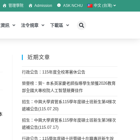
管理學院
Admission
ASK NCHU
中文 (台灣)
生資訊
法令規章
下載區
近期文章
行政公告：115年度全校寒暑休公告
榮譽榜：賀~ 本系英家慶老師指導學生榮獲2026教育
部全國大專校院人工智慧競賽佳作
招生：中興大學資管系115學年度碩士班新生第4梯次
遞補公告(115.07.20)
本
招生：中興大學資管系115學年度碩士班新生第3梯次
遞補公告(115.07.17)
行政公告：115學年度碩士班暨碩士在職專班新生說