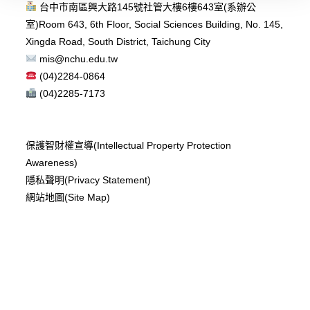
台中市南區興大路145號社管大樓6樓643室(系辦公
室)
Room 643, 6th Floor, Social Sciences Building, No. 145,
Xingda Road, South District, Taichung City
mis@nchu.edu.tw
(04)2284-0864
(04)2285-7173
保護智財權宣導(Intellectual Property Protection
Awareness)
隱私聲明(Privacy Statement)
網站地圖(Site Map)