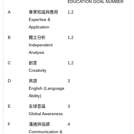
EDUCATION GOAL NUMBER
A
專業知識與應用
1,2
Expertise &
Application
B
獨立分析
1,2
Independent
Analysis
C
創意
1,2
Creativity
D
英語
3
English (Language
Ability)
E
全球意識
3
Global Awareness
F
溝通與協調
4
Communication &