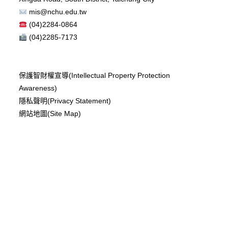
mis@nchu.edu.tw
(04)2284-0864
(04)2285-7173
保護智財權宣導(Intellectual Property Protection
Awareness)
隱私聲明(Privacy Statement)
網站地圖(Site Map)