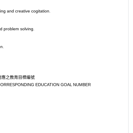
king and creative cogitation.
d problem solving.
on.
對應之教育目標編號
CORRESPONDING EDUCATION GOAL NUMBER