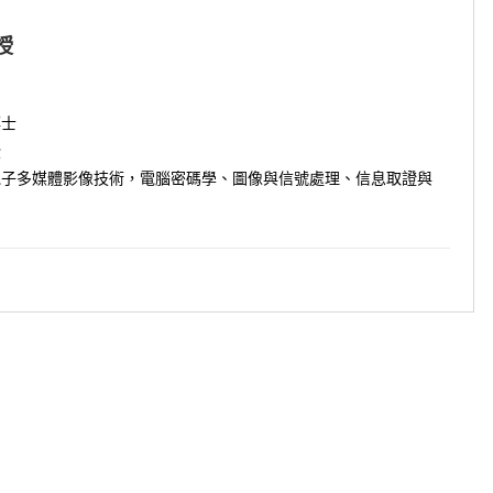
授
博士
授
電子多媒體影像技術，電腦密碼學、圖像與信號處理、信息取證與